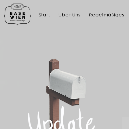
Start
Über Uns
Regelmäßiges